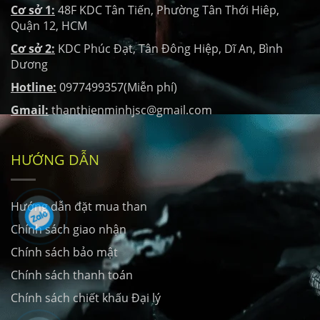
Cơ sở 1:
48F KDC Tân Tiến, Phường Tân Thới Hiêp,
Quận 12, HCM
Cơ sở 2:
KDC Phúc Đạt, Tân Đông Hiệp, Dĩ An, Bình
Dương
Hotline:
0977499357(Miễn phí)
Gmail:
thanthienminhjsc@gmail.com
HƯỚNG DẪN
Hướng dẫn đặt mua than
Chính sách giao nhận
Chính sách bảo mật
Chính sách thanh toán
Chính sách chiết khấu Đại lý