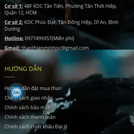
Cơ sở 1:
48F KDC Tân Tiến, Phường Tân Thới Hiêp,
Quận 12, HCM
Cơ sở 2:
KDC Phúc Đạt, Tân Đông Hiệp, Dĩ An, Bình
Dương
Hotline:
0977499357(Miễn phí)
Gmail:
thanthienminhjsc@gmail.com
HƯỚNG DẪN
Hướng dẫn đặt mua than
Chính sách giao nhận
Chính sách bảo mật
Chính sách thanh toán
Chính sách chiết khấu Đại lý