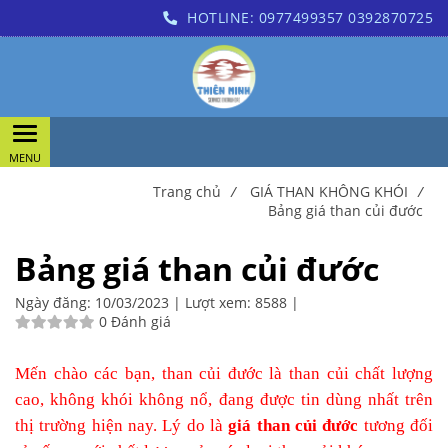
HOTLINE:
0977499357
0392870725
Trang chủ
/
GIÁ THAN KHÔNG KHÓI
/
Bảng giá than củi đước
Bảng giá than củi đước
Ngày đăng:
10/03/2023 |
Lượt xem:
8588 |
0 Đánh giá
Mến chào các bạn, than củi đước là than củi chất lượng
cao, không khói không nổ, đang được tin dùng nhất trên
thị trường hiện nay. Lý do là
giá than củi đước
tương đối