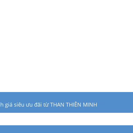
Than củi cafe
Than cui nhãn
11.000đ
12.000đ
ch giá siêu ưu đãi từ THAN THIÊN MINH