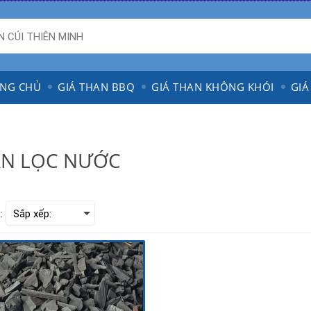
NG CHỦ
GIÁ THAN BBQ
GIÁ THAN KHÔNG KHÓI
GIÁ
N LỌC NƯỚC
: