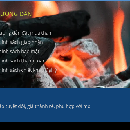
ƯỚNG DẪN
ướng dẫn đặt mua than
hính sách giao nhận
hính sách bảo mật
hính sách thanh toán
hính sách chiết khấu Đại lý
 tuyệt đối, giá thành rẻ, phù hợp với mọi