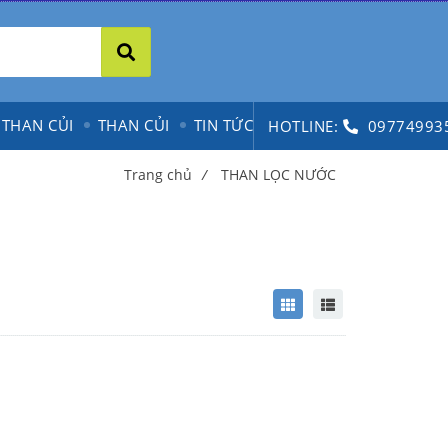
 THAN CỦI
THAN CỦI
TIN TỨC
HOTLINE:
09774993
Trang chủ
/
THAN LỌC NƯỚC