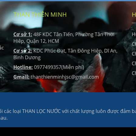
THAN THIÊN MINH
H
Cơ sở 1:
48F KDC Tân Tiến, Phường Tân Thới
H
Hiêp, Quận 12, HCM
C
ác
Cơ sở 2:
KDC Phúc Đạt, Tân Đông Hiệp, Dĩ An,
C
Bình Dương
C
Hotline:
0977499357(Miễn phí)
ọn
C
Gmail:
thanthienminhjsc@gmail.com
i các loại THAN LỌC NƯỚC với chất lượng luôn được đảm bảo
au.