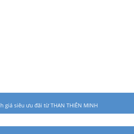
Than củi cafe
Than cui nhãn
11.000đ
12.000đ
ch giá siêu ưu đãi từ THAN THIÊN MINH