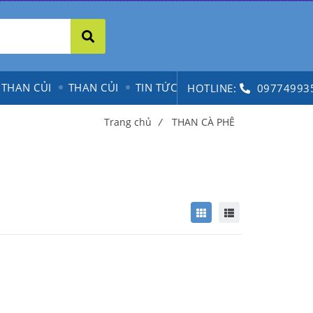
 THAN CỦI
THAN CỦI
TIN TỨC
HOTLINE:
09774993
Trang chủ
/
THAN CÀ PHÊ