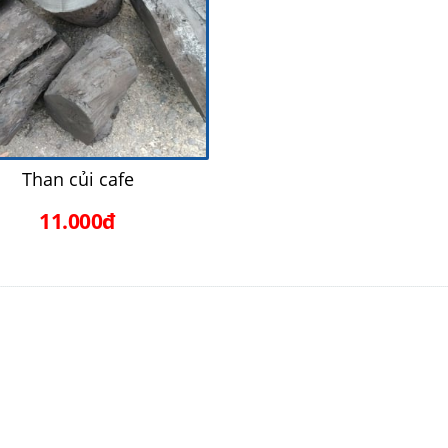
Than củi cafe
11.000đ