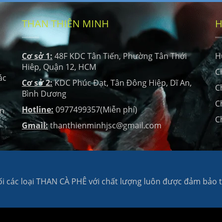
THAN THIÊN MINH
H
Cơ sở 1:
48F KDC Tân Tiến, Phường Tân Thới
H
Hiêp, Quận 12, HCM
C
ác
Cơ sở 2:
KDC Phúc Đạt, Tân Đông Hiệp, Dĩ An,
C
Bình Dương
C
Hotline:
0977499357(Miễn phí)
ọn
C
Gmail:
thanthienminhjsc@gmail.com
 các loại THAN CÀ PHÊ với chất lượng luôn được đảm bảo tu