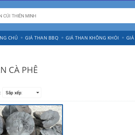
NG CHỦ
GIÁ THAN BBQ
GIÁ THAN KHÔNG KHÓI
GIÁ
N CÀ PHÊ
: