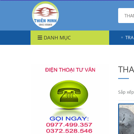
DANH MỤC
TRA
THA
Sắp xếp