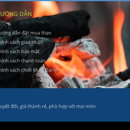
ƯỚNG DẪN
ướng dẫn đặt mua than
hính sách giao nhận
hính sách bảo mật
hính sách thanh toán
hính sách chiết khấu Đại lý
yệt đối, giá thành rẻ, phù hợp với mọi món