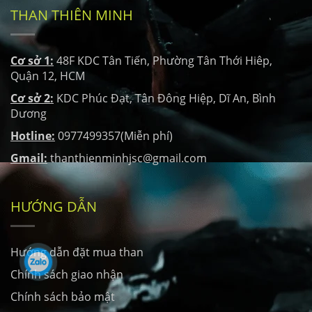
THAN THIÊN MINH
Cơ sở 1:
48F KDC Tân Tiến, Phường Tân Thới Hiêp,
Quận 12, HCM
Cơ sở 2:
KDC Phúc Đạt, Tân Đông Hiệp, Dĩ An, Bình
Dương
Hotline:
0977499357(Miễn phí)
Gmail:
thanthienminhjsc@gmail.com
HƯỚNG DẪN
Hướng dẫn đặt mua than
Chính sách giao nhận
Chính sách bảo mật