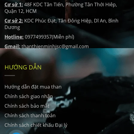
Cơ sở 1:
48F KDC Tân Tiến, Phường Tân Thới Hiêp,
Quận 12, HCM
Cơ sở 2:
KDC Phúc Đạt, Tân Đông Hiệp, Dĩ An, Bình
Dương
Hotline:
0977499357(Miễn phí)
Gmail:
thanthienminhjsc@gmail.com
HƯỚNG DẪN
Hướng dẫn đặt mua than
Chính sách giao nhận
Chính sách bảo mật
Chính sách thanh toán
Chính sách chiết khấu Đại lý