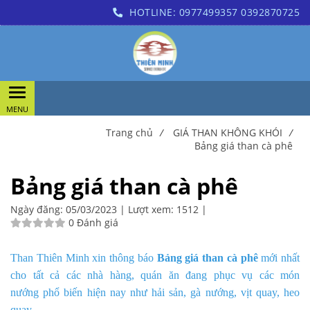
HOTLINE:
0977499357
0392870725
Trang chủ
/
GIÁ THAN KHÔNG KHÓI
/
Bảng giá than cà phê
Bảng giá than cà phê
Ngày đăng:
05/03/2023 |
Lượt xem:
1512 |
0 Đánh giá
Than Thiên Minh
xin thông báo
Bảng giá than cà phê
mới nhất
cho tất cả các nhà hàng, quán ăn đang phục vụ các món
nướng phổ biến hiện nay như hải sản, gà nướng, vịt quay, heo
quay,…