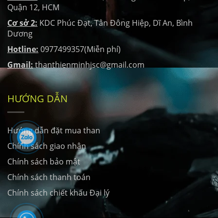
Quận 12, HCM
Cơ sở 2:
KDC Phúc Đạt, Tân Đông Hiệp, Dĩ An, Bình
Dương
Hotline:
0977499357(Miễn phí)
Gmail:
thanthienminhjsc@gmail.com
HƯỚNG DẪN
Hướng dẫn đặt mua than
Chính sách giao nhận
Chính sách bảo mật
Chính sách thanh toán
Chính sách chiết khấu Đại lý