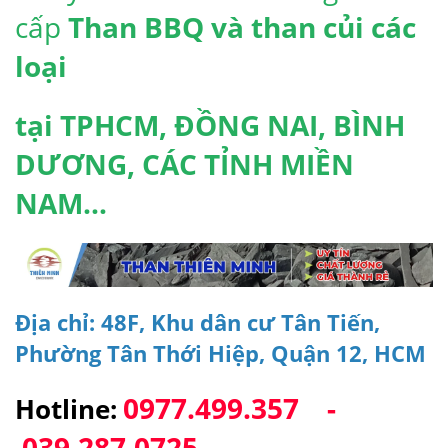
cấp
Than BBQ và than củi các
loại
tại TPHCM, ĐỒNG NAI, BÌNH
DƯƠNG, CÁC TỈNH MIỀN
NAM...
Địa chỉ: 48F, Khu dân cư Tân Tiến,
Phường Tân Thới Hiệp, Quận 12, HCM
0977.499.357 -
Hotline:
039.287.0725