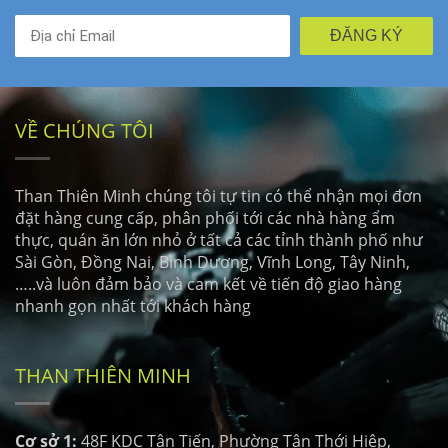
ĐĂNG KÝ
VỀ CHÚNG TÔI
Than Thiên Minh chúng tôi tự tin có thể nhận mọi đơn
đặt hàng cung cấp, phân phối tới các nhà hàng ẩm
thực, quán ăn lớn nhỏ ở tất cả các tỉnh thành phố như
Sài Gòn, Đồng Nai, Bình Dương, Vĩnh Long, Tây Ninh,
…..và luôn đảm bảo và cam kết về tiến độ giao hàng
nhanh gọn nhất tới khách hàng
THAN THIÊN MINH
Cơ sở 1:
48F KDC Tân Tiến, Phường Tân Thới Hiêp,