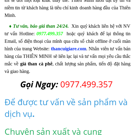
tôi sẽ đổi một loại khác thay thế
.
Thiên Minh l
uôn đặt uy tín và
niềm tin từ khách hàng là tiêu chí kinh doanh hàng đầu của
Thiên
Minh
.
♦ Tư vấn, báo giá
than 24/24.
Xin quý khách liên hệ với NV
tư vấn Hotline:
0977.499.357
hoặc quý khách để lại thông tin
Email, số điện thoại của mình qua cửa sổ chát offline ở cuối màn
hình của trang Website:
thancuigiare.com
. Nhân viên tư vấn bán
hàng của
THIÊN MINH
sẽ liên lạc lại và tư vấn mọi yêu cầu thắc
mắc về
giá
than cà phê
, chất lượng sản phẩm, tiến độ đặt hàng
và giao hàng.
Gọi Ngay:
0977.499.357
Để được tư vấn về sản phẩm và
dịch vụ
.
Chuyên sản xuất và cung