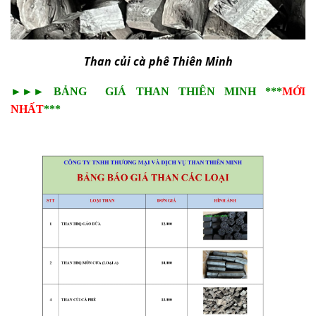
Than củi cà phê Thiên Minh
►►► BẢNG GIÁ
THAN THIÊN MINH
***
MỚI
NHẤT
***