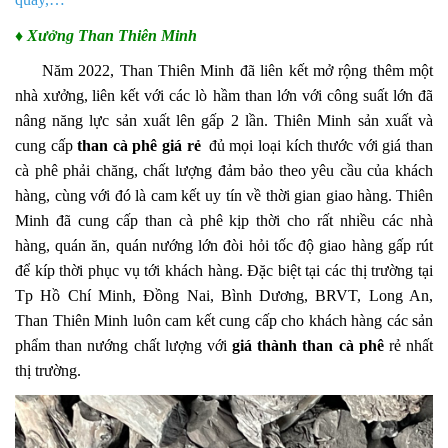
♦ Xưởng Than Thiên Minh
Năm 2022, Than Thiên Minh đã liên k
ết
mở rộng thêm một
nhà
xưởng,
liên kết với các lò hầm than lớn
với công suất lớn đã
nâng năng lực sản xuất lên gấp
2
lần. Thiên Minh sản xuất và
cung cấp
than cà phê giá rẻ
đủ mọi loại kích thước với giá
than
cà phê
phải chăng, chất lượng đảm bảo theo yêu cầu của khách
hàng, cùng với
đó là
cam kết uy tín về
thời gian
giao hàng
.
Thiên
Minh
đã cung cấp
than cà phê
kịp thời cho rất nhiều
các nhà
hàng, quán ăn, quán nướng
lớn đòi hỏi t
ốc
độ giao hàng gấp rút
để
kíp thời phục vụ tới khách hàng
. Đặc biệt tại các thị trường tại
Tp Hồ Chí Minh, Đồng Nai, Bình Dương,
BRVT
, Long An,
Than Thiên Minh
luôn cam kết cung cấp cho khách hàng các sản
phẩm
than nướng
chất lượng với
giá thành
than cà phê
rẻ nhất
thị trường.