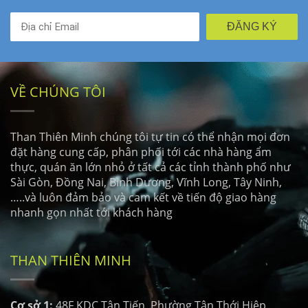
ĐĂNG KÝ
VỀ CHÚNG TÔI
Than Thiên Minh chúng tôi tự tin có thể nhận mọi đơn
đặt hàng cung cấp, phân phối tới các nhà hàng ẩm
thực, quán ăn lớn nhỏ ở tất cả các tỉnh thành phố như
Sài Gòn, Đồng Nai, Bình Dương, Vĩnh Long, Tây Ninh,
…..và luôn đảm bảo và cam kết về tiến độ giao hàng
nhanh gọn nhất tới khách hàng
THAN THIÊN MINH
Cơ sở 1:
48F KDC Tân Tiến, Phường Tân Thới Hiêp,