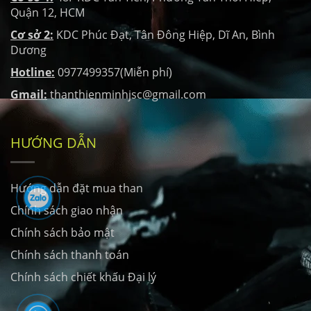
Quận 12, HCM
Cơ sở 2:
KDC Phúc Đạt, Tân Đông Hiệp, Dĩ An, Bình
Dương
Hotline:
0977499357(Miễn phí)
Gmail:
thanthienminhjsc@gmail.com
HƯỚNG DẪN
Hướng dẫn đặt mua than
Chính sách giao nhận
Chính sách bảo mật
Chính sách thanh toán
Chính sách chiết khấu Đại lý