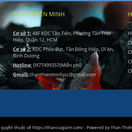
THAN THIÊN MINH
H
Cơ sở 1:
48F KDC Tân Tiến, Phường Tân Thới
H
Hiêp, Quận 12, HCM
C
ác
Cơ sở 2:
KDC Phúc Đạt, Tân Đông Hiệp, Dĩ An,
C
Bình Dương
C
Hotline:
0977499357(Miễn phí)
ọn
C
Gmail:
thanthienminhjsc@gmail.com
quyền thuộc về https://thancuigiare.com/ - Powered by Than Thi