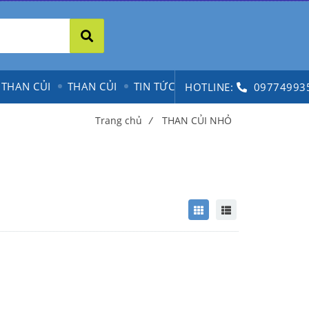
 THAN CỦI
THAN CỦI
TIN TỨC
HOTLINE:
09774993
Trang chủ
/
THAN CỦI NHỎ