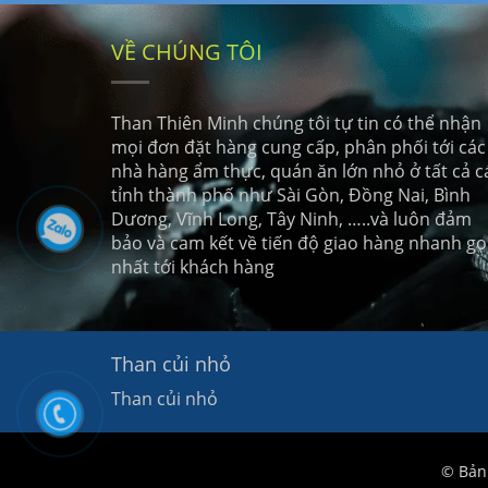
VỀ CHÚNG TÔI
Than Thiên Minh chúng tôi tự tin có thể nhận
mọi đơn đặt hàng cung cấp, phân phối tới các
nhà hàng ẩm thực, quán ăn lớn nhỏ ở tất cả c
tỉnh thành phố như Sài Gòn, Đồng Nai, Bình
Dương, Vĩnh Long, Tây Ninh, …..và luôn đảm
bảo và cam kết về tiến độ giao hàng nhanh g
nhất tới khách hàng
Than củi nhỏ
Than củi nhỏ
© Bản 