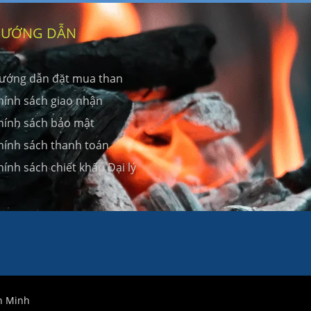
ƯỚNG DẪN
ướng dẫn đặt mua than
hính sách giao nhận
hính sách bảo mật
hính sách thanh toán
hính sách chiết khấu Đại lý
ên Minh