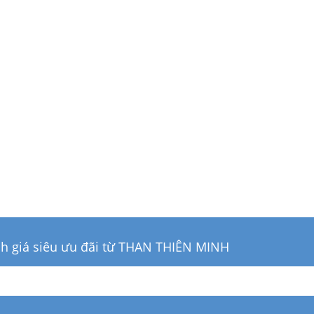
Than củi cafe
Than cui nhãn
11.000đ
12.000đ
ch giá siêu ưu đãi từ THAN THIÊN MINH